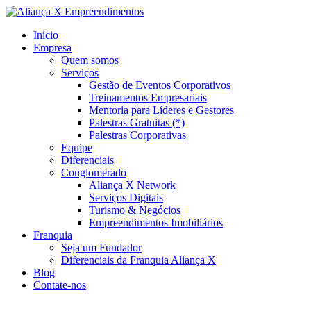
Início
Empresa
Quem somos
Serviços
Gestão de Eventos Corporativos
Treinamentos Empresariais
Mentoria para Líderes e Gestores
Palestras Gratuitas (*)
Palestras Corporativas
Equipe
Diferenciais
Conglomerado
Aliança X Network
Serviços Digitais
Turismo & Negócios
Empreendimentos Imobiliários
Franquia
Seja um Fundador
Diferenciais da Franquia Aliança X
Blog
Contate-nos