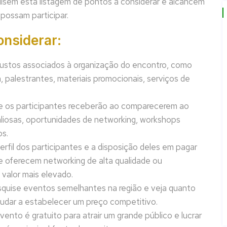
isem esta listagem de pontos à considerar e alcancem
possam participar.
onsiderar:
ustos associados à organização do encontro, como
, palestrantes, materiais promocionais, serviços de
ue os participantes receberão ao comparecerem ao
aliosas, oportunidades de networking, workshops
os.
rfil dos participantes e a disposição deles em pagar
e oferecem networking de alta qualidade ou
 valor mais elevado.
quise eventos semelhantes na região e veja quanto
judar a estabelecer um preço competitivo.
ento é gratuito para atrair um grande público e lucrar