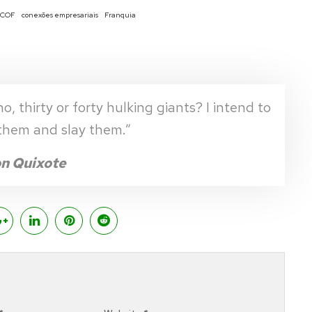
COF
conexões empresariais
Franquia
, thirty or forty hulking giants? I intend to
 them and slay them.”
n Quixote