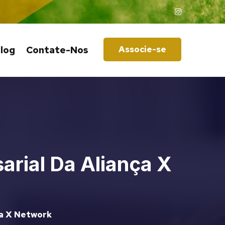
log
Contate-Nos
Associe-se
rial Da Aliança X
ça X Network